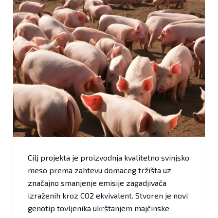
Cilj projekta je proizvodnja kvalitetno svinjsko
meso prema zahtevu domaceg tržišta uz
značajno smanjenje emisije zagadjivača
izraženih kroz CO2 ekvivalent. Stvoren je novi
genotip tovljenika ukrštanjem majčinske