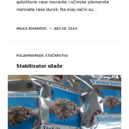
autohtone rase moravke i očinske plemenite
mesnate rase durok. Na ovaj način su…
MILICA JOVANOVIC
JULY 26, 2024
POLJOPRIVREDA
,
STOČARSTVO
Stabilizator silaže