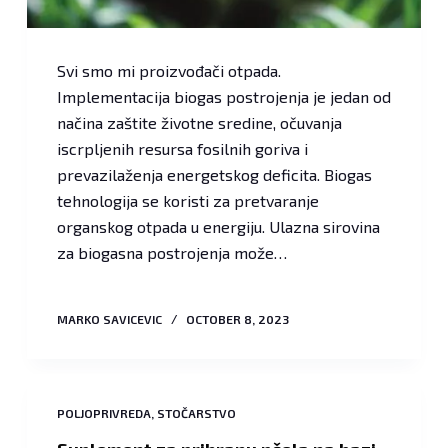
Svi smo mi proizvođači otpada.
Implementacija biogas postrojenja je jedan od
načina zaštite životne sredine, očuvanja
iscrpljenih resursa fosilnih goriva i
prevazilaženja energetskog deficita. Biogas
tehnologija se koristi za pretvaranje
organskog otpada u energiju. Ulazna sirovina
za biogasna postrojenja može…
MARKO SAVICEVIC
OCTOBER 8, 2023
POLJOPRIVREDA
,
STOČARSTVO