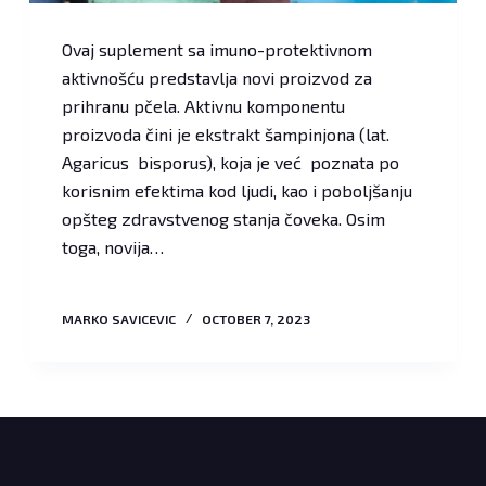
Ovaj suplement sa imuno-protektivnom
aktivnošću predstavlja novi proizvod za
prihranu pčela. Aktivnu komponentu
proizvoda čini je ekstrakt šampinjona (lat.
Agaricus bisporus), koja je već poznata po
korisnim efektima kod ljudi, kao i poboljšanju
opšteg zdravstvenog stanja čoveka. Osim
toga, novija…
MARKO SAVICEVIC
OCTOBER 7, 2023