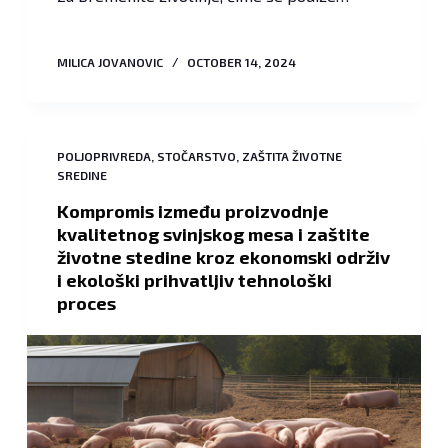
MILICA JOVANOVIC
OCTOBER 14, 2024
POLJOPRIVREDA
,
STOČARSTVO
,
ZAŠTITA ŽIVOTNE
SREDINE
Kompromis između proizvodnje
kvalitetnog svinjskog mesa i zaštite
životne stedine kroz ekonomski održiv
i ekološki prihvatljiv tehnološki
proces