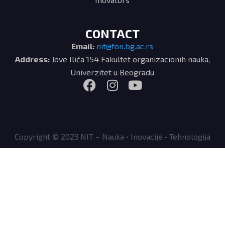
CONTACT
Email:
nit@fon.bg.ac.rs
Address:
Jove Ilića 154 Fakultet organizacionih nauka,
Univerzitet u Beogradu
Copyright © 2023 NIT – Nauka • Inovacije • Tehnologija