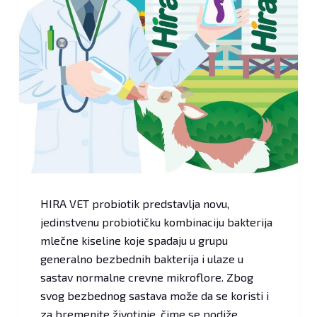
HIRA VET probiotik predstavlja novu,
jedinstvenu probiotičku kombinaciju bakterija
mlečne kiseline koje spadaju u grupu
generalno bezbednih bakterija i ulaze u
sastav normalne crevne mikroflore. Zbog
svog bezbednog sastava može da se koristi i
za bremenite životinje, čime se podiže…