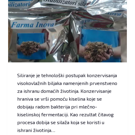
Siliranje je tehnološki postupak konzervisanja
visokovlažnih biljaka namenjenih prvenstveno
za ishranu domaćih životinja. Konzervisanje
hraniva se vrši pomoću kiselina koje se
dobijaju radom bakterija pri mlečno-
kiselinskoj fermentaciji. Kao rezultat čitavog
procesa dobija se silaža koja se koristi u
ishrani životinja…