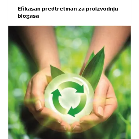
Efikasan predtretman za proizvodnju
biogasa