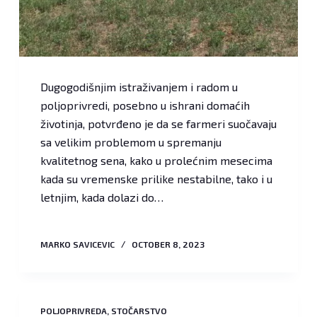
Dugogodišnjim istraživanjem i radom u
poljoprivredi, posebno u ishrani domaćih
životinja, potvrđeno je da se farmeri suočavaju
sa velikim problemom u spremanju
kvalitetnog sena, kako u prolećnim mesecima
kada su vremenske prilike nestabilne, tako i u
letnjim, kada dolazi do…
MARKO SAVICEVIC
OCTOBER 8, 2023
POLJOPRIVREDA
,
STOČARSTVO