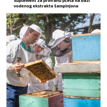
Suplement za prihranu pčela na bazi
vodenog ekstrakta šampinjona