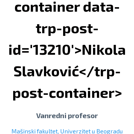
container data-
trp-post-
id='13210'>Nikola
Slavković</trp-
post-container>
Vanredni profesor
Mašinski fakultet, Univerzitet u Beogradu