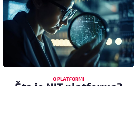
O PLATFORMI
Šta je NIT platforma?
NIT platforma mapira i prikazuje
inovacioni
ekosistem
akademske zajednice Republike Srbije.
Platforma želi da podstakne
multidisciplinarna
istraživanja
usmerena ka kreiranju inovacija i