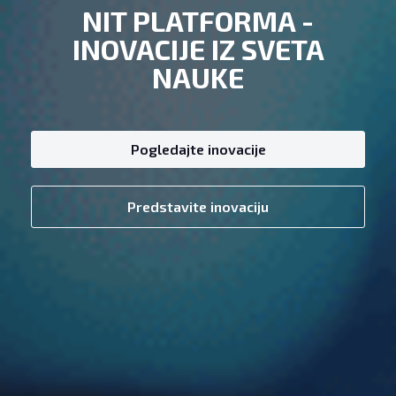
NIT PLATFORMA -
INOVACIJE IZ SVETA
NAUKE
Pogledajte inovacije
Predstavite inovaciju