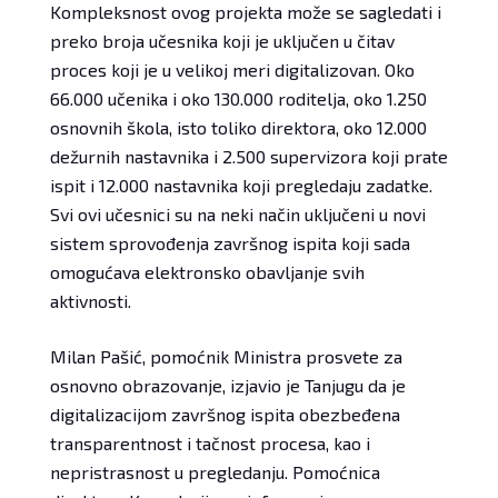
Kompleksnost ovog projekta može se sagledati i
preko broja učesnika koji je uključen u čitav
proces koji je u velikoj meri digitalizovan. Oko
66.000 učenika i oko 130.000 roditelja, oko 1.250
osnovnih škola, isto toliko direktora, oko 12.000
dežurnih nastavnika i 2.500 supervizora koji prate
ispit i 12.000 nastavnika koji pregledaju zadatke.
Svi ovi učesnici su na neki način uključeni u novi
sistem sprovođenja završnog ispita koji sada
omogućava elektronsko obavljanje svih
aktivnosti.
Milan Pašić, pomoćnik Ministra prosvete za
osnovno obrazovanje, izjavio je Tanjugu da je
digitalizacijom završnog ispita obezbeđena
transparentnost i tačnost procesa, kao i
nepristrasnost u pregledanju. Pomoćnica