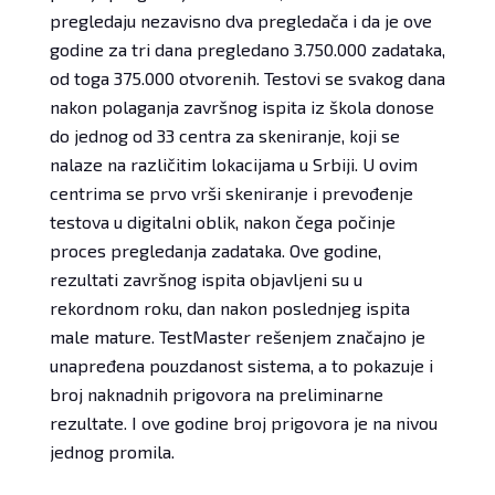
pregledaju nezavisno dva pregledača i da je ove
godine za tri dana pregledano 3.750.000 zadataka,
od toga 375.000 otvorenih. Testovi se svakog dana
nakon polaganja završnog ispita iz škola donose
do jednog od 33 centra za skeniranje, koji se
nalaze na različitim lokacijama u Srbiji. U ovim
centrima se prvo vrši skeniranje i prevođenje
testova u digitalni oblik, nakon čega počinje
proces pregledanja zadataka. Ove godine,
rezultati završnog ispita objavljeni su u
rekordnom roku, dan nakon poslednjeg ispita
male mature. TestMaster rešenjem značajno je
unapređena pouzdanost sistema, a to pokazuje i
broj naknadnih prigovora na preliminarne
rezultate. I ove godine broj prigovora je na nivou
jednog promila.