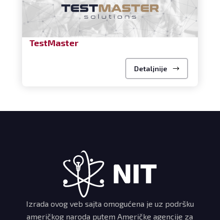
TestMaster
Detaljnije
Izrada ovog veb sajta omogućena je uz podršku
američkog naroda putem Američke agencije za