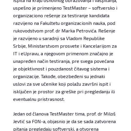
ispita na kraju osnovnog obrazovanja i vaspitanja,
uspešno je primenjeno TestMaster – softversko i
organizaciono rešenje za testiranje kandidata
razvijeno na Fakultetu organizacionih nauka, pod
rukovodstvom prof. dr Marka Petrovića. Rešenje
je razvijeno u saradnji sa Vladom Republike
Srbije, Ministarstvom prosvete i Kancelarijom za
IT i eUpravu, a njegovom primenom značajno je
unapređen način testiranja, pre svega povećana
je objektivnost i pouzdanost čitavog sistema i
organizacije. Takođe, obezbeđeni su jednaki
uslovi za sve učenike koji polažu završni ispit i
isključen je prostor za greške pri pregledanju ili
eventualnu pristrasnost.
Jedan od članova TestMaster tima, prof. dr Miloš
Jevtić sa FON-a, objasnio je da se sada zatvorena
pitanja pregledaju softverski, a otvorena