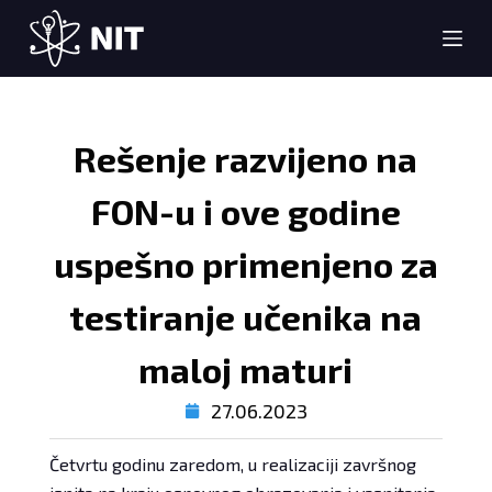
S
k
i
p
t
Rešenje razvijeno na
o
c
FON-u i ove godine
o
n
uspešno primenjeno za
t
testiranje učenika na
e
n
maloj maturi
t
27.06.2023
Četvrtu godinu zaredom, u realizaciji završnog