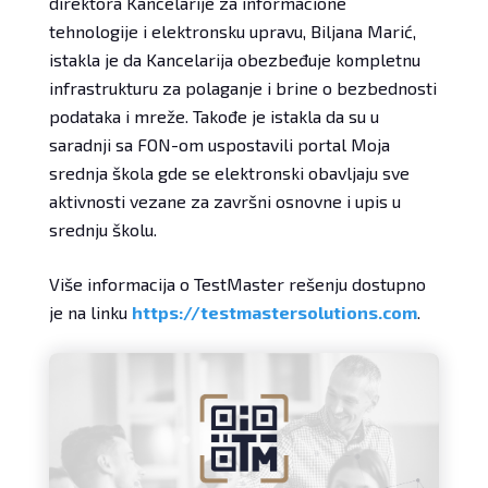
direktora Kancelarije za informacione
tehnologije i elektronsku upravu, Biljana Marić,
istakla je da Kancelarija obezbeđuje kompletnu
infrastrukturu za polaganje i brine o bezbednosti
podataka i mreže. Takođe je istakla da su u
saradnji sa FON-om uspostavili portal Moja
srednja škola gde se elektronski obavljaju sve
aktivnosti vezane za završni osnovne i upis u
srednju školu.
Više informacija o TestMaster rešenju dostupno
je na linku
https://testmastersolutions.com
.