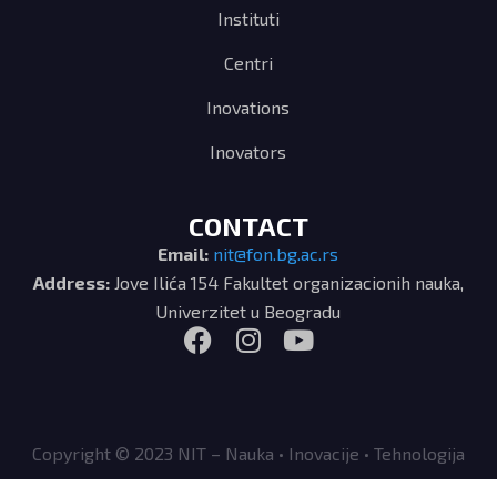
Instituti
Centri
Inovations
Inovators
CONTACT
Email:
nit@fon.bg.ac.rs
Address:
Jove Ilića 154 Fakultet organizacionih nauka,
Univerzitet u Beogradu
Copyright © 2023 NIT – Nauka • Inovacije • Tehnologija