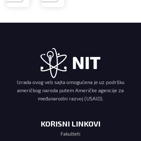
ekstrakta
šampinjona
Izrada ovog veb sajta omogućena je uz podršku
američkog naroda putem Američke agencije za
međunarodni razvoj (USAID).
KORISNI LINKOVI
Fakulteti