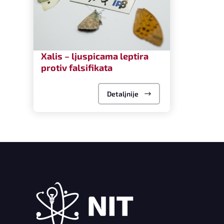
Xalis – ljuspicama leptira
protiv falsifikata
Detaljnije