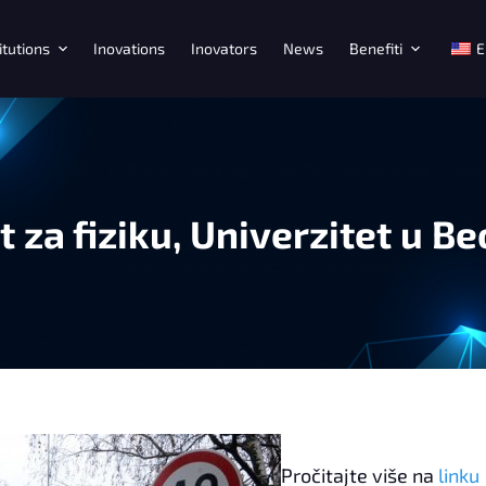
itutions
Inovations
Inovators
News
Benefiti
E
ut za fiziku, Univerzitet u B
Pročitajte više na
linku