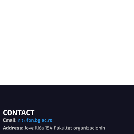
CONTACT
Email:
nit@fon.bg.ac.rs
Address:
Jove Ilića 154 Fakultet organizacionih