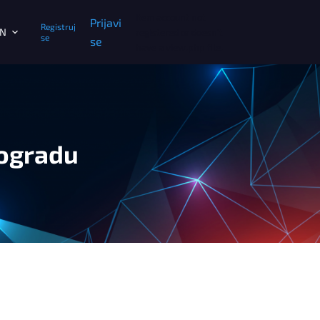
Item account not
Prijavi
Registruj
N
registered or doesn't
se
se
have a view.php file.
eogradu