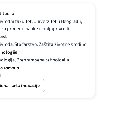
titucija
ivredni fakultet, Univerzitet u Beogradu
,
t za primenu nauke u poljoprivredi
ast
ivreda, Stočarstvo, Zaštita životne sredine
nologija
ologija, Prehrambena tehnologija
a razvoja
t
ična karta inovacije