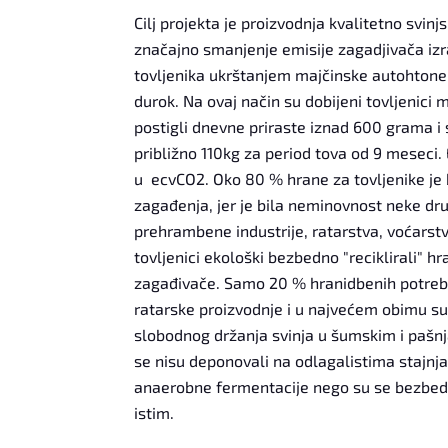
Cilj projekta je proizvodnja kvalitetno sv
značajno smanjenje emisije zagadjivača izr
tovljenika ukrštanjem majčinske autohtone
durok. Na ovaj način su dobijeni tovljenici 
postigli dnevne priraste iznad 600 grama i
približno 110kg za period tova od 9 meseci.
u ecvCO2. Oko 80 % hrane za tovljenike je b
zagađenja, jer je bila neminovnost neke dru
prehrambene industrije, ratarstva, voćarstva)
tovljenici ekološki bezbedno "reciklirali" h
zagađivače. Samo 20 % hranidbenih potreba 
ratarske proizvodnje i u najvećem obimu su
slobodnog držanja svinja u šumskim i pašnj
se nisu deponovali na odlagalistima stajnja
anaerobne fermentacije nego su se bezbedn
istim.