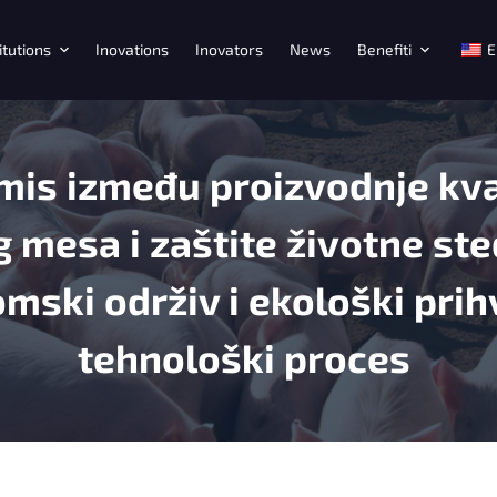
itutions
Inovations
Inovators
News
Benefiti
E
is između proizvodnje kva
g mesa i zaštite životne ste
mski održiv i ekološki prihv
tehnološki proces