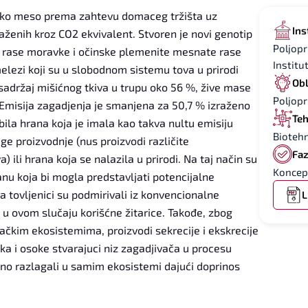
injsko meso prema zahtevu domaceg tržišta uz
Ins
aženih kroz CO2 ekvivalent. Stvoren je novi genotip
Poljopr
 rase moravke i očinske plemenite mesnate rase
Institu
melezi koji su u slobodnom sistemu tova u prirodi
Obl
 sadržaj mišićnog tkiva u trupu oko 56 %, žive mase
Poljopr
 Emisija zagadjenja je smanjena za 50,7 % izraženo
Teh
ila hrana koja je imala kao takva nultu emisiju
Biotehn
ge proizvodnje (nus proizvodi različite
Faz
 ili hrana koja se nalazila u prirodi. Na taj način su
Koncep
ranu koja bi mogla predstavljati potencijalne
tovljenici su podmirivali iz konvencionalne
L
 u ovom slučaju korišćne žitarice. Takođe, zbog
ačkim ekosistemima, proizvodi sekrecije i ekskrecije
ka i osoke stvarajuci niz zagadjivača u procesu
o razlagali u samim ekosistemi dajući doprinos