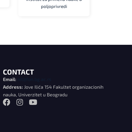
poljoprivredi
CONTACT
Email:
nit@fon.bg.ac.rs
Address:
Jove Ilića 154 Fakultet organizacionih
nauka, Univerzitet u Beogradu