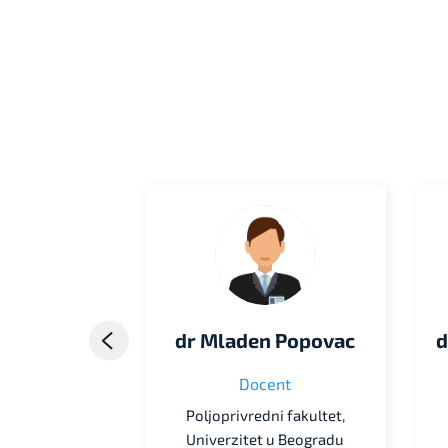
etrović
dr Mladen Popovac
d
 saradnik
Docent
imenu nauke u
Poljoprivredni fakultet,
ivredi
Univerzitet u Beogradu