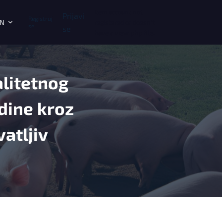
Item account not
Prijavi
Registruj
N
registered or doesn't
se
se
have a view.php file.
litetnog
dine kroz
atljiv