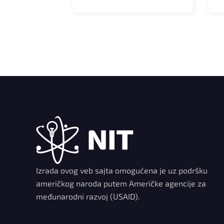
Izrada ovog veb sajta omogućena je uz podršku
američkog naroda putem Američke agencije za
međunarodni razvoj (USAID).