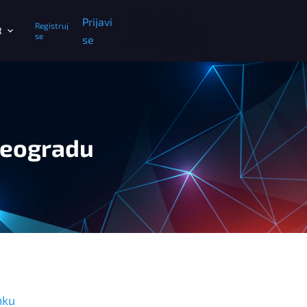
Item account not
Prijavi
Registruj
R
registered or doesn't
se
se
have a view.php file.
Beogradu
nku