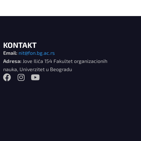
KONTAKT
Email:
nit@fon.bg.ac.rs
Adresa:
Jove Ilića 154 Fakultet organizacionih
nauka, Univerzitet u Beogradu