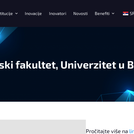
titucije
Inovacije
Inovatori
Novosti
Benefiti
S
ki fakultet, Univerzitet u 
Pročitajte više na
li