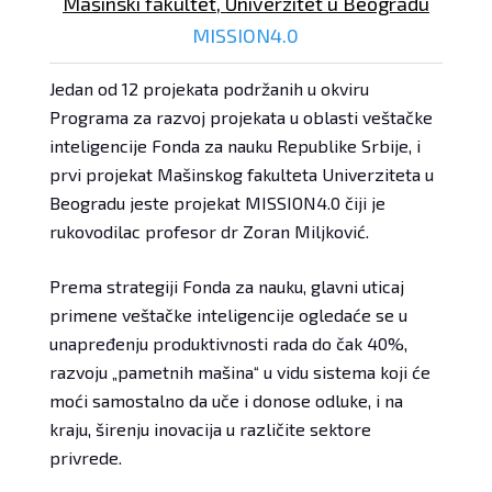
Mašinski fakultet, Univerzitet u Beogradu
MISSION4.0
Jedan od 12 projekata podržanih u okviru
Programa za razvoj projekata u oblasti veštačke
inteligencije Fonda za nauku Republike Srbije, i
prvi projekat Mašinskog fakulteta Univerziteta u
Beogradu jeste projekat MISSION4.0 čiji je
rukovodilac profesor dr Zoran Miljković.
Prema strategiji Fonda za nauku, glavni uticaj
primene veštačke inteligencije ogledaće se u
unapređenju produktivnosti rada do čak 40%,
razvoju „pametnih mašina“ u vidu sistema koji će
moći samostalno da uče i donose odluke, i na
kraju, širenju inovacija u različite sektore
privrede.