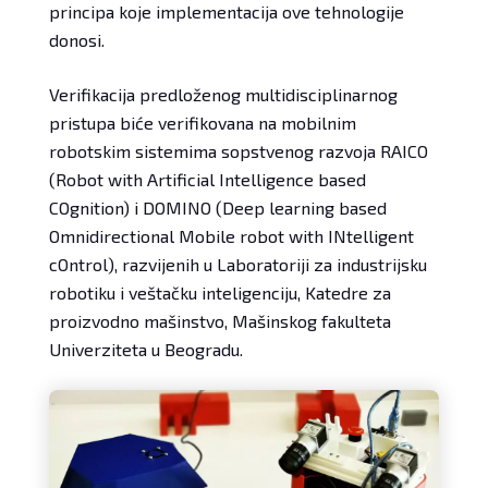
principa koje implementacija ove tehnologije
donosi.
Verifikacija predloženog multidisciplinarnog
pristupa biće verifikovana na mobilnim
robotskim sistemima sopstvenog razvoja RAICO
(Robot with Artificial Intelligence based
COgnition) i DOMINO (Deep learning based
Omnidirectional Mobile robot with INtelligent
cOntrol), razvijenih u Laboratoriji za industrijsku
robotiku i veštačku inteligenciju, Katedre za
proizvodno mašinstvo, Mašinskog fakulteta
Univerziteta u Beogradu.