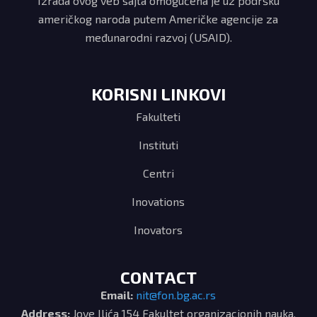
Izrada ovog veb sajta omogućena je uz podršku
američkog naroda putem Američke agencije za
međunarodni razvoj (USAID).
KORISNI LINKOVI
Fakulteti
Instituti
Centri
Inovations
Inovators
CONTACT
Email:
nit@fon.bg.ac.rs
Address:
Jove Ilića 154 Fakultet organizacionih nauka,