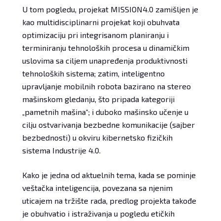
U tom pogledu, projekat MISSION4.0 zamišljen je
kao multidisciplinarni projekat koji obuhvata
optimizaciju pri integrisanom planiranju i
terminiranju tehnoloških procesa u dinamičkim
uslovima sa ciljem unapređenja produktivnosti
tehnoloških sistema; zatim, inteligentno
upravljanje mobilnih robota bazirano na stereo
mašinskom gledanju, što pripada kategoriji
„pametnih mašina“; i duboko mašinsko učenje u
cilju ostvarivanja bezbedne komunikacije (sajber
bezbednosti) u okviru kibernetsko fizičkih
sistema Industrije 4.0.
Kako je jedna od aktuelnih tema, kada se pominje
veštačka inteligencija, povezana sa njenim
uticajem na tržište rada, predlog projekta takođe
je obuhvatio i istraživanja u pogledu etičkih