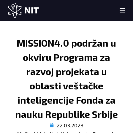
S
k
i
p
t
MISSION4.0 podržan u
o
c
okviru Programa za
o
n
razvoj projekata u
t
oblasti veštačke
e
n
inteligencije Fonda za
t
nauku Republike Srbije
22.03.2023