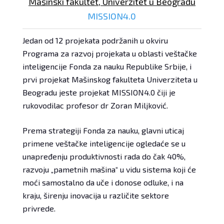
Mašinski fakultet, Univerzitet u Beogradu
MISSION4.0
Jedan od 12 projekata podržanih u okviru
Programa za razvoj projekata u oblasti veštačke
inteligencije Fonda za nauku Republike Srbije, i
prvi projekat Mašinskog fakulteta Univerziteta u
Beogradu jeste projekat MISSION4.0 čiji je
rukovodilac profesor dr Zoran Miljković.
Prema strategiji Fonda za nauku, glavni uticaj
primene veštačke inteligencije ogledaće se u
unapređenju produktivnosti rada do čak 40%,
razvoju „pametnih mašina“ u vidu sistema koji će
moći samostalno da uče i donose odluke, i na
kraju, širenju inovacija u različite sektore
privrede.