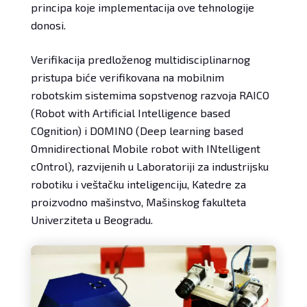
principa koje implementacija ove tehnologije
donosi.
Verifikacija predloženog multidisciplinarnog
pristupa biće verifikovana na mobilnim
robotskim sistemima sopstvenog razvoja RAICO
(Robot with Artificial Intelligence based
COgnition) i DOMINO (Deep learning based
Omnidirectional Mobile robot with INtelligent
cOntrol), razvijenih u Laboratoriji za industrijsku
robotiku i veštačku inteligenciju, Katedre za
proizvodno mašinstvo, Mašinskog fakulteta
Univerziteta u Beogradu.