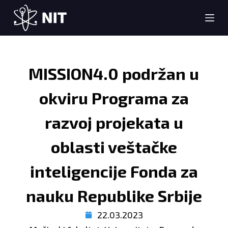
S
k
i
p
t
MISSION4.0 podržan u
o
c
okviru Programa za
o
n
razvoj projekata u
t
oblasti veštačke
e
n
inteligencije Fonda za
t
nauku Republike Srbije
22.03.2023