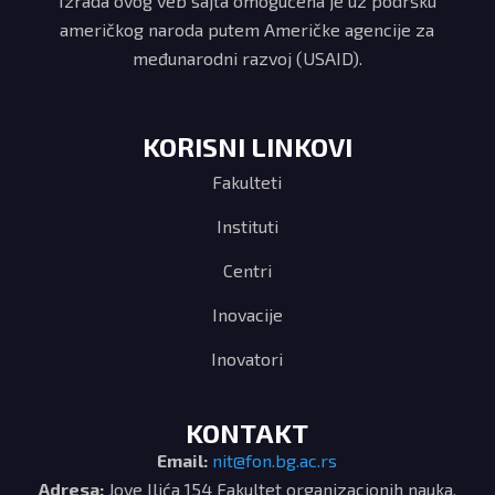
Izrada ovog veb sajta omogućena je uz podršku
američkog naroda putem Američke agencije za
međunarodni razvoj (USAID).
KORISNI LINKOVI
Fakulteti
Instituti
Centri
Inovacije
Inovatori
KONTAKT
Email:
nit@fon.bg.ac.rs
Adresa:
Jove Ilića 154 Fakultet organizacionih nauka,