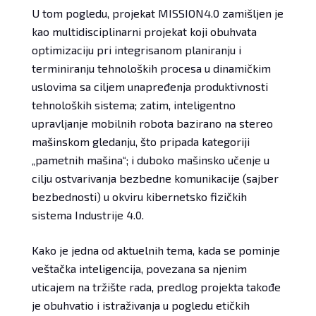
U tom pogledu, projekat MISSION4.0 zamišljen je
kao multidisciplinarni projekat koji obuhvata
optimizaciju pri integrisanom planiranju i
terminiranju tehnoloških procesa u dinamičkim
uslovima sa ciljem unapređenja produktivnosti
tehnoloških sistema; zatim, inteligentno
upravljanje mobilnih robota bazirano na stereo
mašinskom gledanju, što pripada kategoriji
„pametnih mašina“; i duboko mašinsko učenje u
cilju ostvarivanja bezbedne komunikacije (sajber
bezbednosti) u okviru kibernetsko fizičkih
sistema Industrije 4.0.
Kako je jedna od aktuelnih tema, kada se pominje
veštačka inteligencija, povezana sa njenim
uticajem na tržište rada, predlog projekta takođe
je obuhvatio i istraživanja u pogledu etičkih