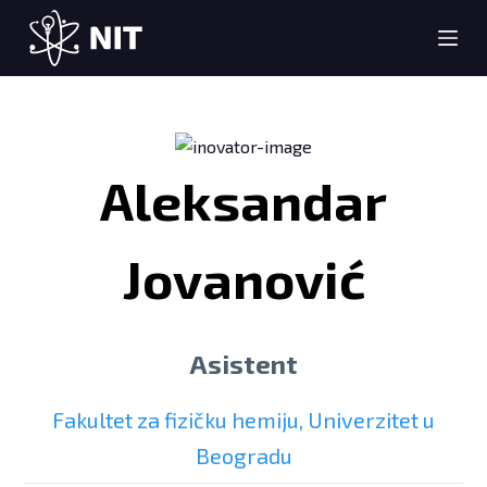
S
k
i
p
t
o
Aleksandar
c
o
n
Jovanović
t
e
n
Asistent
t
Fakultet za fizičku hemiju, Univerzitet u
Beogradu