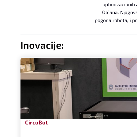
optimizacionih
Olćana. Njagova
pogona robota, i pr
Inovacije:
CircuBot