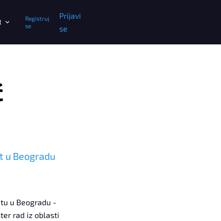
Item account not
Prijavi
Registruj
R
registered or doesn't
se
se
have a view.php file.
ć
et u Beogradu
tetu u Beogradu -
er rad iz oblasti