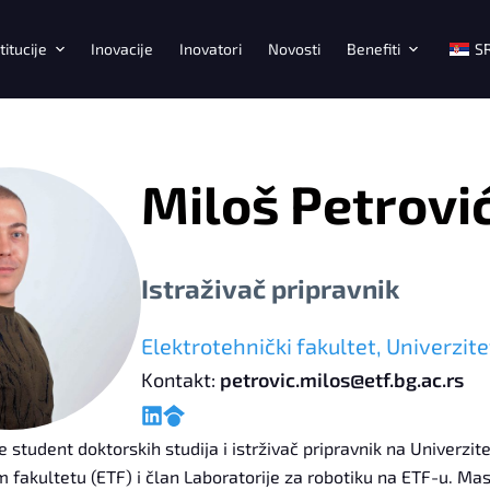
titucije
Inovacije
Inovatori
Novosti
Benefiti
S
Miloš Petrovi
Istraživač pripravnik
Elektrotehnički fakultet, Univerzit
Kontakt:
petrovic.milos@etf.bg.ac.rs
e student doktorskih studija i istrživač pripravnik na Univerzi
 fakultetu (ETF) i član Laboratorije za robotiku na ETF-u. Mast