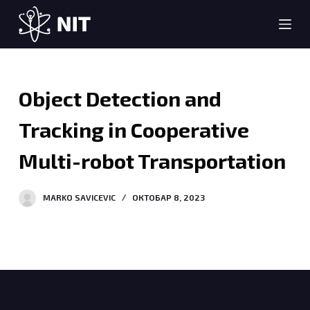
S
k
i
p
t
Object Detection and
o
c
Tracking in Cooperative
o
Multi-robot Transportation
n
t
e
MARKO SAVICEVIC
ОКТОБАР 8, 2023
n
t