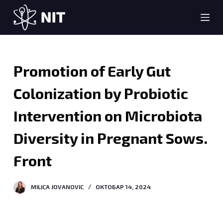
S
k
i
p
t
Promotion of Early Gut
o
c
Colonization by Probiotic
o
Intervention on Microbiota
n
t
Diversity in Pregnant Sows.
e
n
Front
t
MILICA JOVANOVIC
ОКТОБАР 14, 2024