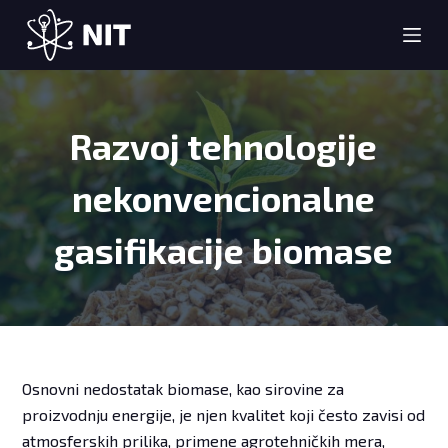
S
k
i
p
t
Razvoj tehnologije
o
c
nekonvencionalne
o
n
gasifikacije biomase
t
e
n
t
Osnovni nedostatak biomase, kao sirovine za
proizvodnju energije, je njen kvalitet koji često zavisi od
atmosferskih prilika, primene agrotehničkih mera,