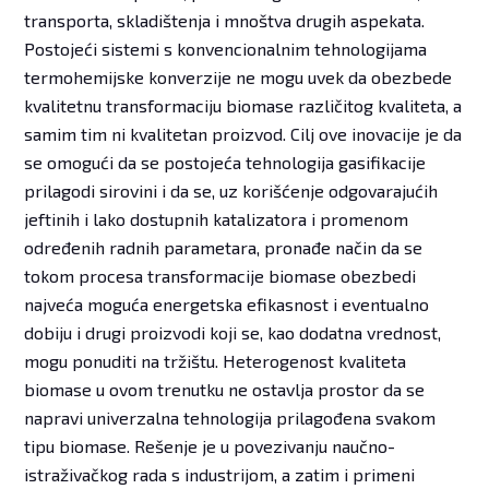
transporta, skladištenja i mnoštva drugih aspekata.
Postojeći sistemi s konvencionalnim tehnologijama
termohemijske konverzije ne mogu uvek da obezbede
kvalitetnu transformaciju biomase različitog kvaliteta, a
samim tim ni kvalitetan proizvod. Cilj ove inovacije je da
se omogući da se postojeća tehnologija gasifikacije
prilagodi sirovini i da se, uz korišćenje odgovarajućih
jeftinih i lako dostupnih katalizatora i promenom
određenih radnih parametara, pronađe način da se
tokom procesa transformacije biomase obezbedi
najveća moguća energetska efikasnost i eventualno
dobiju i drugi proizvodi koji se, kao dodatna vrednost,
mogu ponuditi na tržištu. Heterogenost kvaliteta
biomase u ovom trenutku ne ostavlja prostor da se
napravi univerzalna tehnologija prilagođena svakom
tipu biomase. Rešenje je u povezivanju naučno-
istraživačkog rada s industrijom, a zatim i primeni