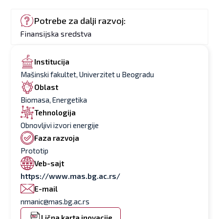
Potrebe za dalji razvoj:
Finansijska sredstva
Institucija
Mašinski fakultet, Univerzitet u Beogradu
Oblast
Biomasa, Energetika
Tehnologija
Obnovljivi izvori energije
Faza razvoja
Prototip
Veb-sajt
https://www.mas.bg.ac.rs/
E-mail
nmanic@mas.bg.ac.rs
Lična karta inovacije