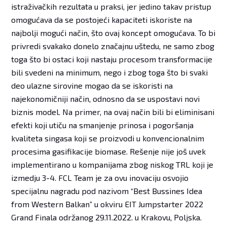
istraživačkih rezultata u praksi, jer jedino takav pristup
omogućava da se postojeći kapaciteti iskoriste na
najbolji mogući način, što ovaj koncept omogućava. To bi
privredi svakako donelo značajnu uštedu, ne samo zbog
toga što bi ostaci koji nastaju procesom transformacije
bili svedeni na minimum, nego i zbog toga što bi svaki
deo ulazne sirovine mogao da se iskoristi na
najekonomičniji način, odnosno da se uspostavi novi
biznis model. Na primer, na ovaj način bili bi eliminisani
efekti koji utiču na smanjenje prinosa i pogoršanja
kvaliteta singasa koji se proizvodi u konvencionalnim
procesima gasifikacije biomase. Rešenje nije još uvek
implementirano u kompanijama zbog niskog TRL koji je
izmedju 3-4. FCL Team je za ovu inovaciju osvojio
specijalnu nagradu pod nazivom “Best Bussines Idea
from Western Balkan” u okviru EIT Jumpstarter 2022
Grand Finala održanog 29.11.2022. u Krakovu, Poljska.