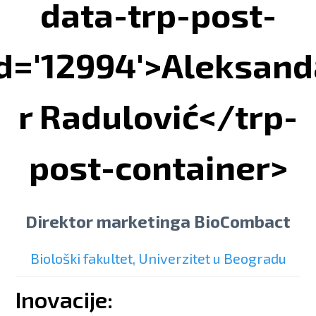
data-trp-post-
id='12994'>Aleksand
r Radulović</trp-
post-container>
Direktor marketinga BioCombact
Biološki fakultet, Univerzitet u Beogradu
Inovacije: