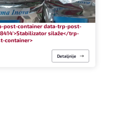
p-post-container data-trp-post-
'8414'>Stabilizator silaže</trp-
t-container>
Detaljnije