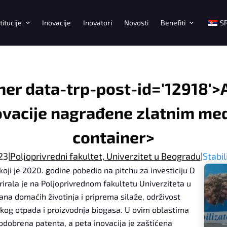
titucije
Inovacije
Inovatori
Novosti
Benefiti
S
ner data-trp-post-id='12918'>A
novacije nagrađene zlatnim m
container>
23
|
Poljoprivredni fakultet, Univerzitet u Beogradu
|
Stabil
koji je 2020. godine pobedio na pitchu za investiciju D
rirala je na Poljoprivrednom fakultetu Univerziteta u
rana domaćih životinja i priprema silaže, održivost
skog otpada i proizvodnja biogasa. U ovim oblastima
i odobrena patenta, a peta inovacija je zaštićena