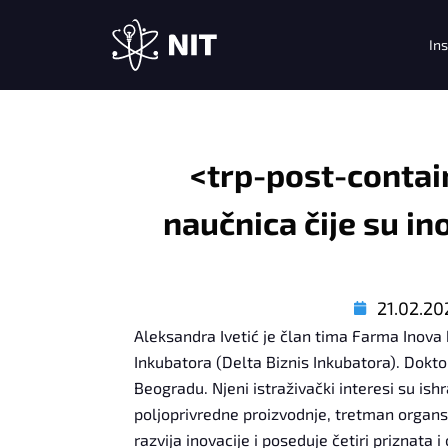
S
Ins
k
i
p
t
o
<trp-post-contai
c
o
naučnica čije su i
n
t
e
21.02.20
n
t
Aleksandra Ivetić je član tima Farma Inova 
Inkubatora (Delta Biznis Inkubatora). Dokto
Beogradu. Njeni istraživački interesi su ish
poljoprivredne proizvodnje, tretman organ
razvija inovacije i poseduje četiri priznata 