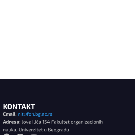
KONTAKT
Email:
nit@fon.bg.ac.rs
Adresa:
Jove Ilića 154 Fakultet organizacionih
nauka, Univerzitet u Beogradu