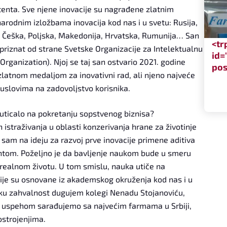
nta. Sve njene inovacije su nagrađene zlatnim
odnim izložbama inovacija kod nas i u svetu: Rusija,
a, Češka, Poljska, Makedonija, Hrvatska, Rumunija… San
<tr
 priznat od strane Svetske Organizacije za Intelektualnu
id=
Organization). Njoj se taj san ostvario 2021. godine
pos
zlatnom medaljom za inovativni rad, ali njeno najveće
 uslovima na zadovoljstvo korisnika.
 uticalo na pokretanju sopstvenog biznisa?
istraživanja u oblasti konzerivanja hrane za životinje
 sam na ideju za razvoj prve inovacije primene aditiva
tentom. Poželjno je da bavljenje naukom bude u smeru
ealnom životu. U tom smislu, nauka utiče na
ije su osnovane iz akademskog okruženja kod nas i u
iku zahvalnost dugujem kolegi Nenadu Stojanoviću,
 sa uspehom sarađujemo sa najvećim farmama u Srbiji,
strojenjima.