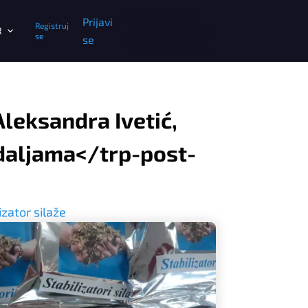
Item account not
Prijavi
Registruj
R
registered or doesn't
se
se
have a view.php file.
leksandra Ivetić,
edaljama</trp-post-
izator silaže