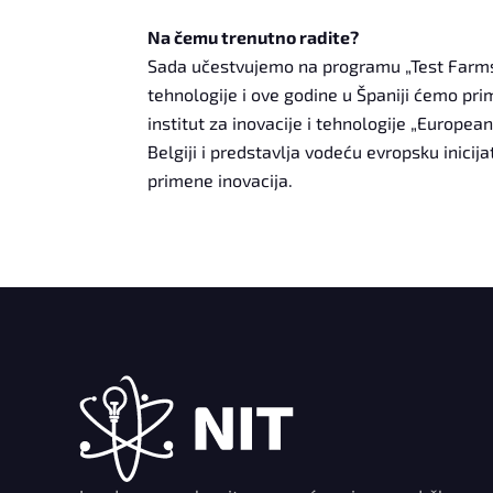
Na čemu trenutno radite?
Sada učestvujemo na programu „Test Farms- 
tehnologije i ove godine u Španiji ćemo pri
institut za inovacije i tehnologije „Europea
Belgiji i predstavlja vodeću evropsku inicijat
primene inovacija.