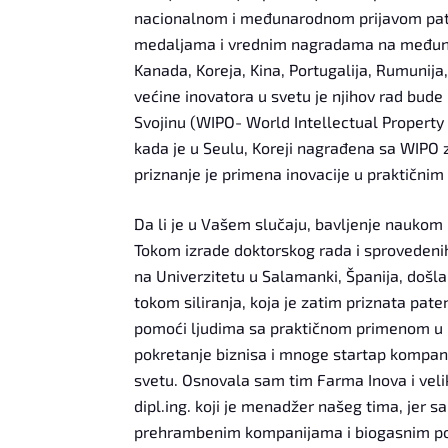
nacionalnom i međunarodnom prijavom pate
medaljama i vrednim nagradama na međunar
Kanada, Koreja, Kina, Portugalija, Rumunij
većine inovatora u svetu je njihov rad bude
Svojinu (WIPO- World Intellectual Property 
kada je u Seulu, Koreji nagrađena sa WIPO 
priznanje je primena inovacije u praktičnim
Da li je u Vašem slučaju, bavljenje naukom
Tokom izrade doktorskog rada i sprovedenih 
na Univerzitetu u Salamanki, Španija, došla
tokom siliranja, koja je zatim priznata pa
pomoći ljudima sa praktičnom primenom u r
pokretanje biznisa i mnoge startap kompan
svetu. Osnovala sam tim Farma Inova i vel
dipl.ing. koji je menadžer našeg tima, jer
prehrambenim kompanijama i biogasnim po